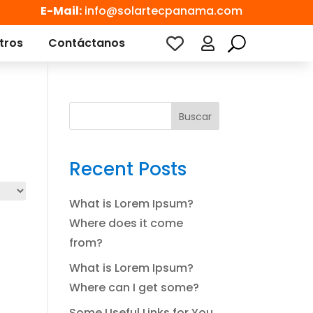
E-Mail:
info@solartecpanama.com
tros
Contáctanos

Buscar
Recent Posts
What is Lorem Ipsum?
Where does it come
from?
What is Lorem Ipsum?
Where can I get some?
Some Useful Links for You