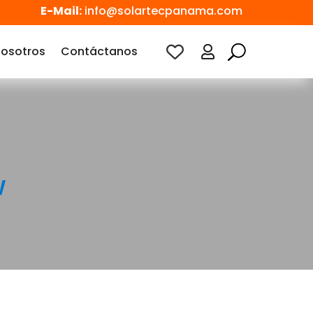
E-Mail:
info@solartecpanama.com
osotros
Contáctanos

W