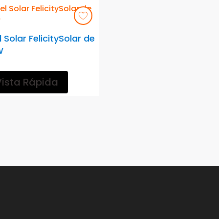
 Solar FelicitySolar de
W
Vista Rápida