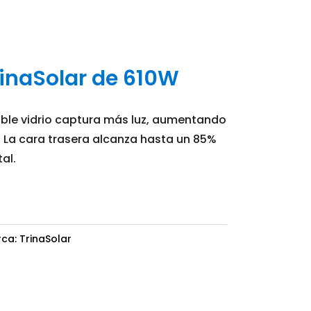
rinaSolar de 610W
doble vidrio captura más luz, aumentando
. La cara trasera alcanza hasta un 85%
tal.
rca:
TrinaSolar