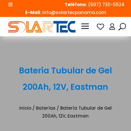
Teléfono:
(507) 730-5524
E-Mail:
info@solartecpanama.com

Batería Tubular de Gel
200Ah, 12V, Eastman
Inicio
/
Baterías
/ Batería Tubular de Gel
200Ah, 12V, Eastman