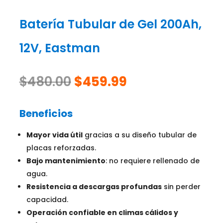
Batería Tubular de Gel 200Ah,
12V, Eastman
El
El
$
480.00
$
459.99
precio
precio
original
actual
Beneficios
era:
es:
$480.00.
$459.99.
Mayor vida útil
gracias a su diseño tubular de
placas reforzadas.
Bajo mantenimiento
: no requiere rellenado de
agua.
Resistencia a descargas profundas
sin perder
capacidad.
Operación confiable en climas cálidos y